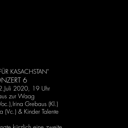
 FÜR KASACHSTAN"
NZERT 6
2.Juli 2020, 19 Uhr
haus zur Waag
oc.),Irina Grebaus (Kl.)
 (Vc.) & Kinder Talente
ngte kürzlich eine zweite