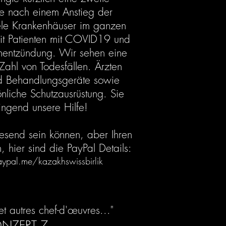
e nach einem Anstieg der
iele Krankenhäuser im ganzen
mit Patienten mit COVID19 und
enentzündung. Wir sehen eine
ahl von Todesfällen. Ärzten
d Behandlungsgeräte sowie
nliche Schutzausrüstung. Sie
ingend unsere Hilfe!
wesend sein können, aber Ihren
, hier sind die PayPal Details:
aypal.me/kazakhswissbirlik
t autres chef-d'œuvres..."
NZERT 7