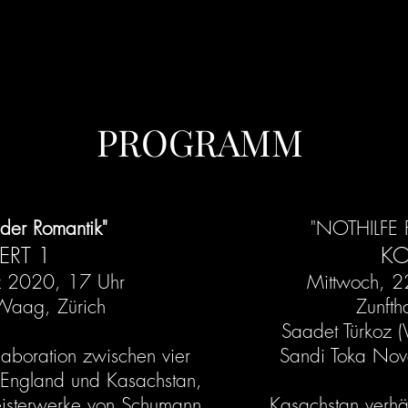
PROGRAMM
der Romantik"
"NOTHILFE
RT 1
KO
z 2020, 17 Uhr
Mittwoch, 2
 Waag, Zürich
Zunft
Saadet Türkoz (V
laboration zwischen vier
Sandi Toka Nova
 England und Kasachstan,
eisterwerke von Schumann
Kasachstan verhä