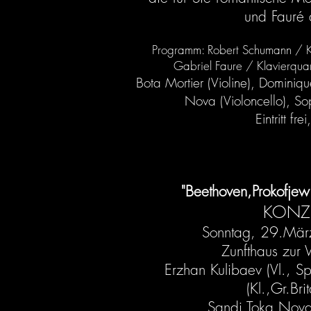
und Fauré 
Programm: Robert Schumann / Kl
Gabriel Faure / Klavierquar
Bota Mortier (Violine), Dominiqu
Nova (Violoncello), So
Eintritt fre
"Beethoven,Prokofjew 
KONZE
Sonntag, 29.Mär
Zunfthaus zur
Erzhan Kulibaev (Vl., Sp
(Kl.,Gr.Bri
Sandi Toka Nova