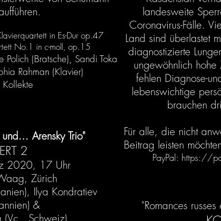
aufführen.
landesweite Sperr
Coronavirus-Fälle. V
avierquartett in Es-Dur op.47
Land sind überlastet 
tett No.1 in c-moll, op.15
diagnostizierte Lung
e Polich (Bratsche), Sandi Toka
ungewöhnlich hohe Z
phia Rahman (Klavier)
fehlen Diagnose-un
i, Kollekte
lebenswichtige persö
brauchen dr
Für alle, die nicht an
und... Arensky Trio"
Beitrag leisten möchten
RT 2
PayPal:
https://p
z 2020, 17 Uhr
 Waag, Zürich
anien), Ilya Kondratiev
tannien) &
"Romances russes e
 (Vc., Schweiz)
KO