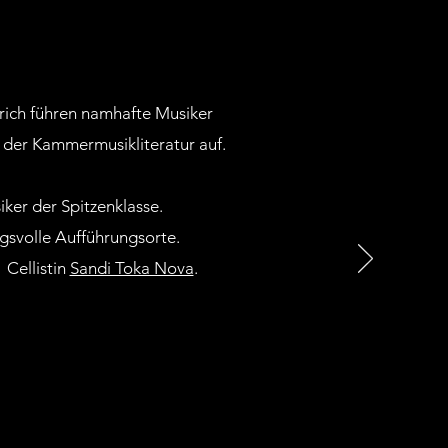
F HÖCHSTEM NIVEAU
ürich führen namhafte Musiker
 der Kammermusikliteratur auf.
iker der Spitzenklasse.
gsvolle Aufführungsorte.
Cellistin
Sandi Toka Nova
.